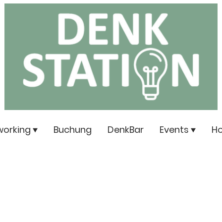
orking
Buchung
DenkBar
Events
Ho