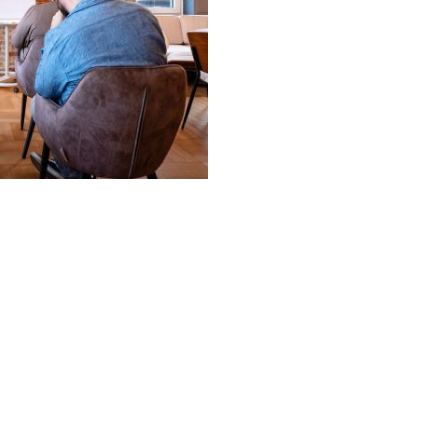
mit klarer Absicht. Die Id
Kopf.
Du Austausch suchst, nic
Schreibtisch. Du bringst 
Erfahrung, Perspektive.
Du regional verwurzelt bis
Mettmann oder dem Gro
hier wachsen willst.
Maximal 5 Plätze pro Ru
über ein kurzes Bewerbu