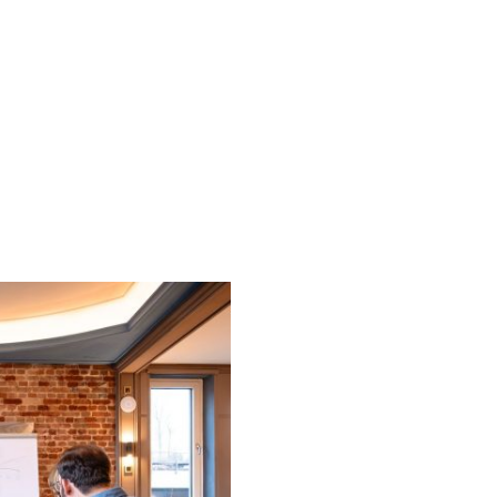
Wen suchen
Wir suchen Menschen, die
gemacht haben. Nicht die
fertigen Businessplan. S
Ernsthaftigkeit und den 
aufzubauen.
Du passt zu uns, wenn:
Du den Schritt gewagt ha